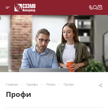
—
—
—
Главная
Тарифы
Flowlu
Профи
Профи