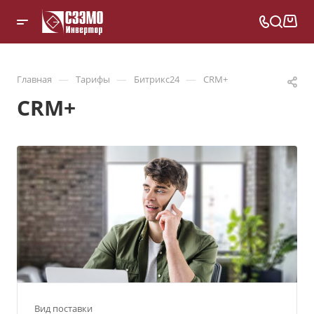
—
—
—
Главная
Тарифы
Битрикс24
CRM+
CRM+
Вид поставки