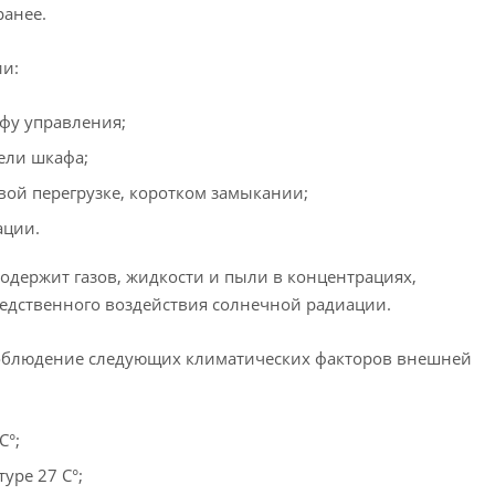
ранее.
ии:
фу управления;
ели шкафа;
овой перегрузке, коротком замыкании;
ации.
содержит газов, жидкости и пыли в концентрациях,
редственного воздействия солнечной радиации.
облюдение следующих климатических факторов внешней
С°;
уре 27 С°;