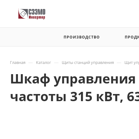
ПРОИЗВОДСТВО
ПРОД
—
—
—
Главная
Каталог
Щиты станций управления
Щит уп
Шкаф управления 
частоты 315 кВт, 63