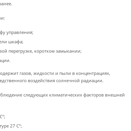
ранее.
ии:
фу управления;
ели шкафа;
овой перегрузке, коротком замыкании;
ации.
содержит газов, жидкости и пыли в концентрациях,
редственного воздействия солнечной радиации.
облюдение следующих климатических факторов внешней
С°;
уре 27 С°;