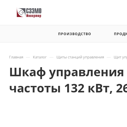
ПРОИЗВОДСТВО
ПРОД
—
—
—
Главная
Каталог
Щиты станций управления
Щит уп
Шкаф управления 
частоты 132 кВт, 26